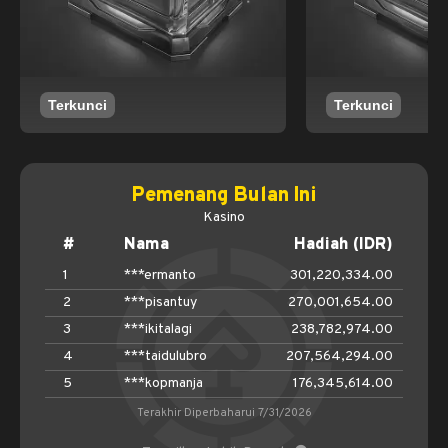
Terkunci
Terkunci
Pemenang Bulan Ini
Kasino
#
Nama
Hadiah (IDR)
1
***ermanto
301,220,334.00
2
***pisantuy
270,001,654.00
3
***ikitalagi
238,782,974.00
4
***taidulubro
207,564,294.00
5
***kopmanja
176,345,614.00
Terakhir Diperbaharui
7/31/2026